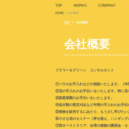
TOP
WORKS
COMPANY
HOME
>
会社概要
TOP
>
会社概要
会社概要
フラワー＆グリーン コンサルタント
①バラのお手入れなどの相談いたします。（年
②花の手入れのお手伝いをいたします。特に花
③家庭菜園のお手伝いをいたします。
④低木類の剪定刈込など年間の手入れのお手伝
⑤植物を販売するにあたり、もう少し学びたい
⑥小さな花のセミナー（寄せ植え、ハンギング
⑦西オーストラリア、台湾の植物の講演会・セ